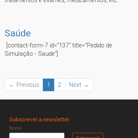
tratamentos e exames, medicamentos, etc.
Saúde
[contact-form-7 id="137" title="Pedido de
Simulação - Saude"]
← Previous
1
2
Next →
Subscrever a newsletter
Nome