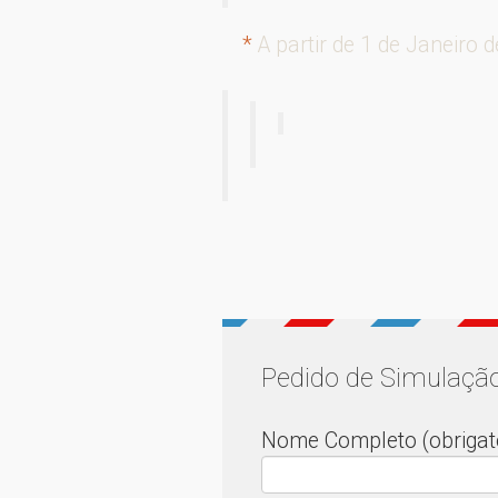
*
A partir de 1 de Janeiro 
Pedido de Simulaçã
Nome Completo (obrigató