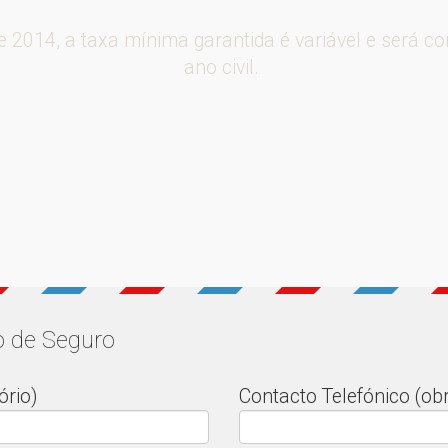
de 2014, a taxa mínima garantida é variável e será c
ano civil.
o de Seguro
rio)
Contacto Telefónico (obr