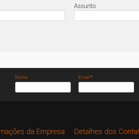
Assunto
Nome
Email
*
rmações da Empresa
Detalhes dos Conta