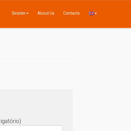
Sinister
About Us
Contacts
igatório)