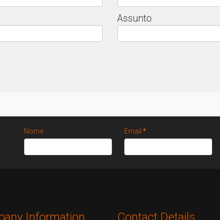
Assunto
Nome
Email
*
any Information
Contact Details